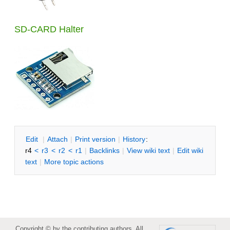
SD-CARD Halter
E
dit
|
A
ttach
|
P
rint version
|
H
istory
:
r4
<
r3
<
r2
<
r1
|
B
acklinks
|
V
iew wiki text
|
Edit
w
iki
text
|
M
ore topic actions
Copyright © by the contributing authors. All