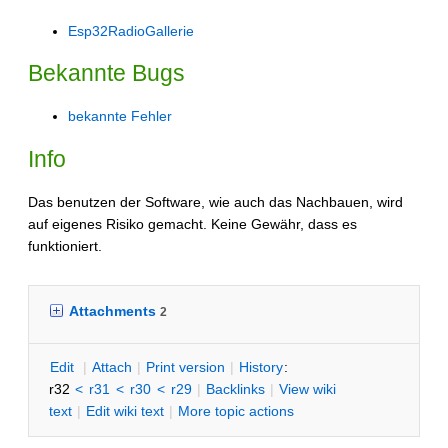
Esp32RadioGallerie
Bekannte Bugs
bekannte Fehler
Info
Das benutzen der Software, wie auch das Nachbauen, wird
auf eigenes Risiko gemacht. Keine Gewähr, dass es
funktioniert.
Attachments
2
E
dit
|
A
ttach
|
P
rint version
|
H
istory
:
r32
<
r31
<
r30
<
r29
|
B
acklinks
|
V
iew wiki
text
|
Edit
w
iki text
|
M
ore topic actions